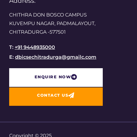
Address:
CHITHRA DON BOSCO CAMPUS
KUVEMPU NAGAR, PADMALAYOUT,
CHITRADURGA -577501
T:
+91 9448935000
E:
dbicsechitradurga@gmailc.com
ENQUIRE NOW​
CONTACT US
Copyright © 2025